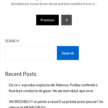
deodata pe sosea brusc de pe partea cealalta trece o…
Posts
Previous
3
pagination
SEARCH
Search
Recent Posts
De ce s-a produs explozia din Rahova. Poliția confirmă o
fisură pe conducta de gaze: Nu am mai văzut aşa ceva
INCREDIBIL!!! ce peste a reustit sa prinda acest pescar! Un
adevarat MONSTRU!!!