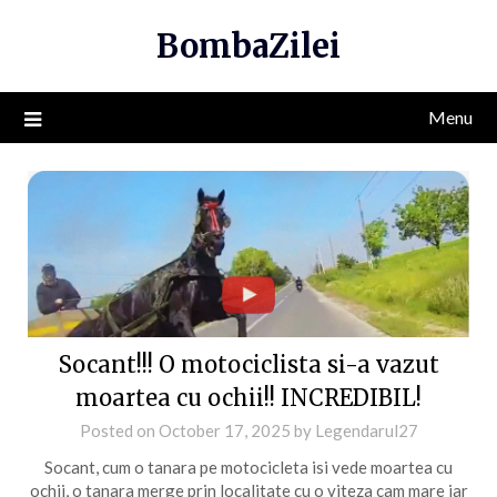
Skip
BombaZilei
to
content
Menu
Socant!!! O motociclista si-a vazut
moartea cu ochii!! INCREDIBIL!
Posted on
October 17, 2025
by
Legendarul27
Socant, cum o tanara pe motocicleta isi vede moartea cu
ochii, o tanara merge prin localitate cu o viteza cam mare iar