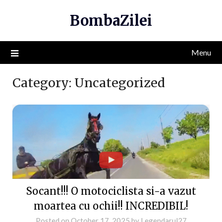
Skip
BombaZilei
to
content
Menu
Category:
Uncategorized
Socant!!! O motociclista si-a vazut
moartea cu ochii!! INCREDIBIL!
Posted on
October 17, 2025
by
Legendarul27