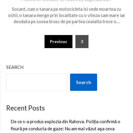
Socant, cum o tanara pe motocicleta isi vede moartea cu
ochii, o tanara merge prin localitate cu o viteza cam mare iar
deodata pe sosea brusc de pe partea cealalta trece o…
Posts
Previous
3
pagination
SEARCH
Search
Recent Posts
De ce s-a produs explozia din Rahova. Poliția confirmă o
fisură pe conducta de gaze: Nu am mai văzut aşa ceva